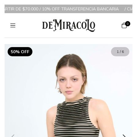
70.000 / 10% OFF TRANSFERENCIA BANCARIA
/
CIAO CIAO ADIOS F
0
50% OFF
1
/
6