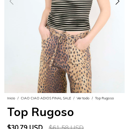
Inicio
/
CIAO CIAO ADIOS FINAL SALE
/
Ver todo
/
Top Rugoso
Top Rugoso
$30.79 USD
$61.58 USD