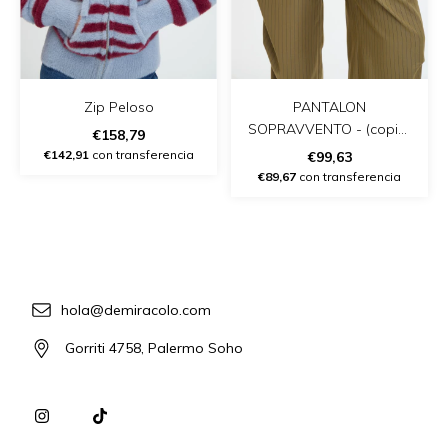
Zip Peloso
PANTALON
SOPRAVVENTO - (copia)
€158,79
- (copia)
€142,91
con transferencia
€99,63
€89,67
con transferencia
hola@demiracolo.com
Gorriti 4758, Palermo Soho