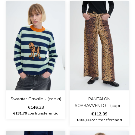
Sweater Cavallo - (copia)
PANTALON
SOPRAVVENTO - (copia)
€146,33
- (copia)
€131,70
con transferencia
€112,09
€100,88
con transferencia