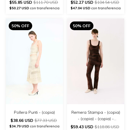
- (copia) - (copia)
$55.85 USD
$111.70 USD
$52.27 USD
$104.54 USD
$50.27 USD
con transferencia
$47.04 USD
con transferencia
50% OFF
50% OFF
Pollera Punti - (copia)
Remera Stampa - (copia)
- (copia) - (copia) -
$38.66 USD
$77.33 USD
(copia) - (copia) - (copia)
$34.79 USD
con transferencia
$59.43 USD
$118.86 USD