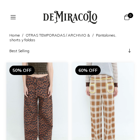
0
Home
/
OTRAS TEMPORADAS / ARCHIVIO &
/
Pantalones,
shorts y faldas
50% OFF
60% OFF