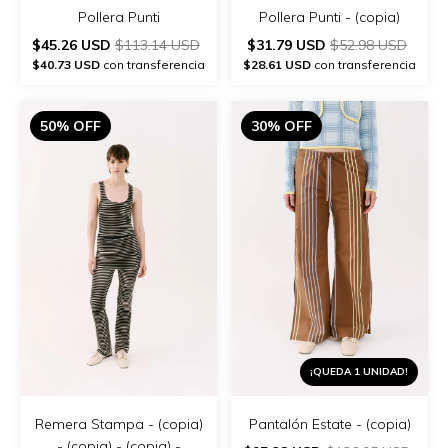
Pollera Punti - (copia)
Pollera Punti
$31.79 USD
$52.98 USD
$45.26 USD
$113.14 USD
$28.61 USD
con transferencia
$40.73 USD
con transferencia
50% OFF
30% OFF
¡QUEDA 1 UNIDAD!
Remera Stampa - (copia)
Pantalón Estate - (copia)
- (copia) - (copia) -