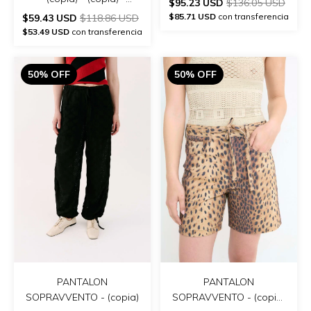
$95.23 USD
$136.05 USD
(copia) - (copia) - (copia)
$85.71 USD
con transferencia
$59.43 USD
$118.86 USD
$53.49 USD
con transferencia
50% OFF
50% OFF
PANTALON
PANTALON
SOPRAVVENTO - (copia)
SOPRAVVENTO - (copia)