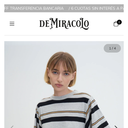
A BANCARIA
/
6 CUOTAS SIN INTERÉS A PARTIR DE $200.000 / 3 
0
1
/
4