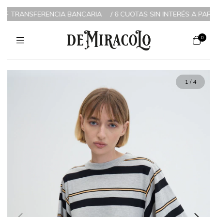
IA BANCARIA
/
6 CUOTAS SIN INTERÉS A PARTIR DE $200.000 / 3
0
1
/
4