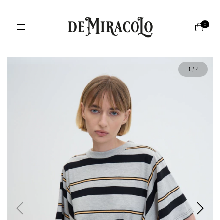
0
1
/
4