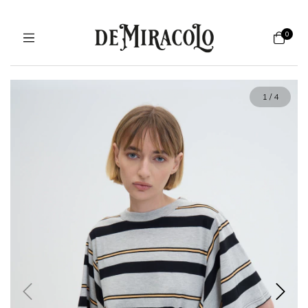
0
1
/
4