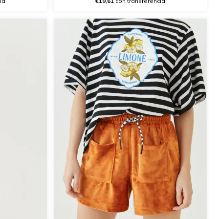
ia
€19,61
con transferencia