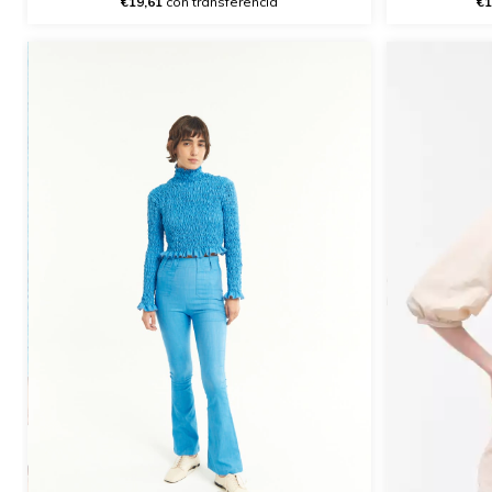
€19,61
con transferencia
€1