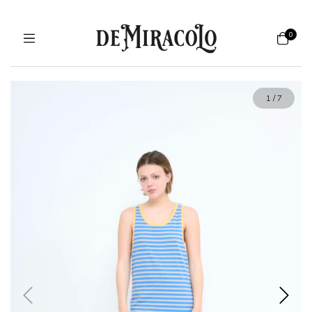
0
1
/
7