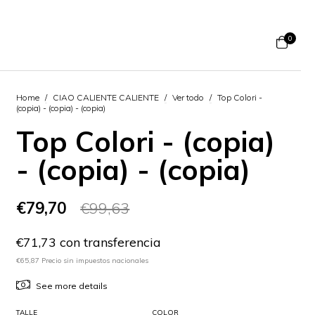
0
Home
/
CIAO CALIENTE CALIENTE
/
Ver todo
/
Top Colori -
(copia) - (copia) - (copia)
Top Colori - (copia)
- (copia) - (copia)
€79,70
€99,63
€71,73 con transferencia
€65,87 Precio sin impuestos nacionales
See more details
TALLE
COLOR