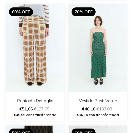
60% OFF
70% OFF
Pantalón Dettaglio
Vestido Punti Verde
€51,06
€127,65
€40,16
€133,88
€45,95
con transferencia
€36,14
con transferencia
50% OFF
60% OFF