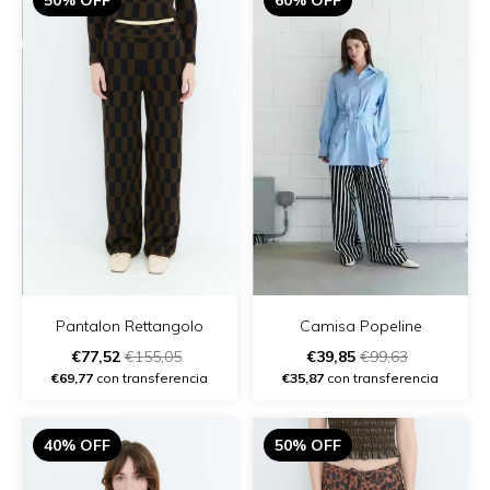
Pantalon Rettangolo
Camisa Popeline
€77,52
€155,05
€39,85
€99,63
€69,77
con transferencia
€35,87
con transferencia
40% OFF
50% OFF