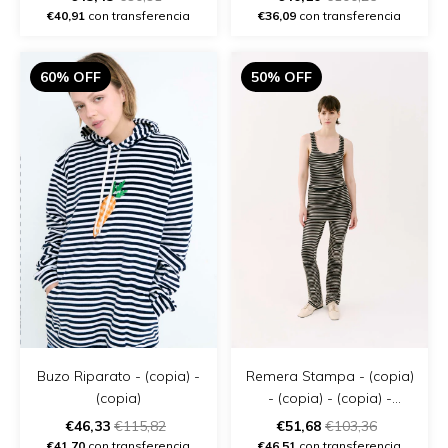
€40,91
con transferencia
€36,09
con transferencia
60% OFF
50% OFF
Buzo Riparato - (copia) -
Remera Stampa - (copia)
(copia)
- (copia) - (copia) -
(copia) - (copia) - (copia)
€46,33
€115,82
€51,68
€103,36
€41,70
con transferencia
€46,51
con transferencia