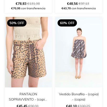
€78,83
€131,38
€48,56
€97,13
€70,95
con transferencia
€43,70
con transferencia
50% OFF
60% OFF
PANTALON
Vestido Bonafila - (copia)
SOPRAVVENTO - (copia)
- (copia)
- (copia) - (copia)
€45,45
€90,91
€40,10
€100,25