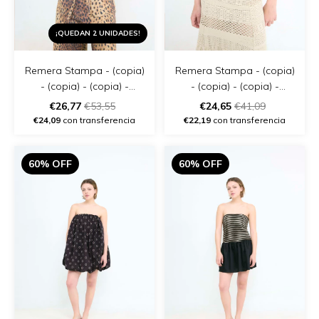
¡QUEDAN 2 UNIDADES!
Remera Stampa - (copia)
Remera Stampa - (copia)
- (copia) - (copia) -
- (copia) - (copia) -
(copia) - (copia)
(copia) - (copia) - (copia)
€26,77
€53,55
€24,65
€41,09
€24,09
con transferencia
€22,19
con transferencia
60% OFF
60% OFF