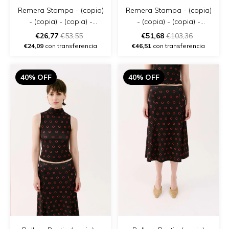
Remera Stampa - (copia)
Remera Stampa - (copia)
- (copia) - (copia) -
- (copia) - (copia) -
(copia) - (copia) - (copia)
(copia) - (copia) - (copia)
€26,77
€53,55
€51,68
€103,36
- (copia)
€24,09
con transferencia
€46,51
con transferencia
40% OFF
40% OFF