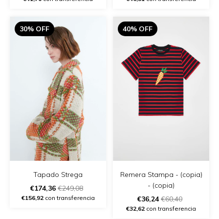
30% OFF
40% OFF
Remera Stampa - (copia)
Tapado Strega
- (copia)
€174,36
€249,08
€156,92
con transferencia
€36,24
€60,40
€32,62
con transferencia