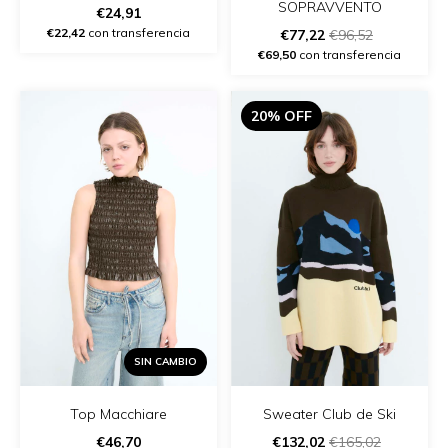
SOPRAVVENTO
€24,91
€22,42
con transferencia
€77,22
€96,52
€69,50
con transferencia
20% OFF
SIN CAMBIO
Top Macchiare
Sweater Club de Ski
€46,70
€132,02
€165,02