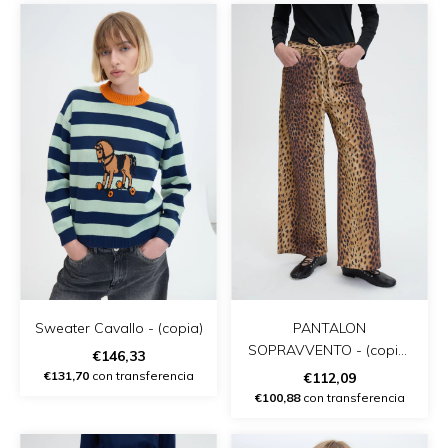
Sweater Cavallo - (copia)
PANTALON
SOPRAVVENTO - (copia)
€146,33
- (copia)
€131,70
con transferencia
€112,09
€100,88
con transferencia