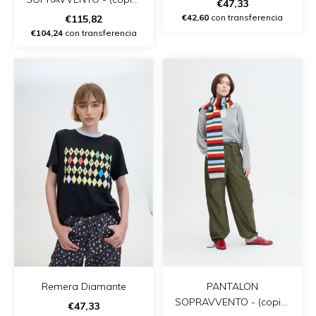
€47,33
- (copia)
€42,60
con transferencia
€115,82
€104,24
con transferencia
Remera Diamante
PANTALON
SOPRAVVENTO - (copia)
€47,33