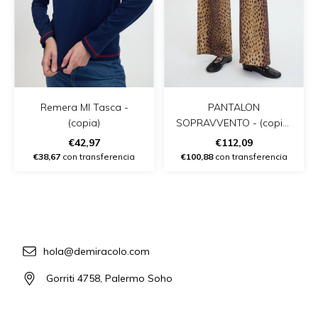
Remera Ml Tasca -
PANTALON
(copia)
SOPRAVVENTO - (copia)
- (copia)
€42,97
€112,09
€38,67
con transferencia
€100,88
con transferencia
hola@demiracolo.com
Gorriti 4758, Palermo Soho