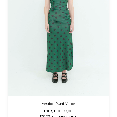
Vestido Punti Verde
€107,10
€133,88
€96,39
con transferencia