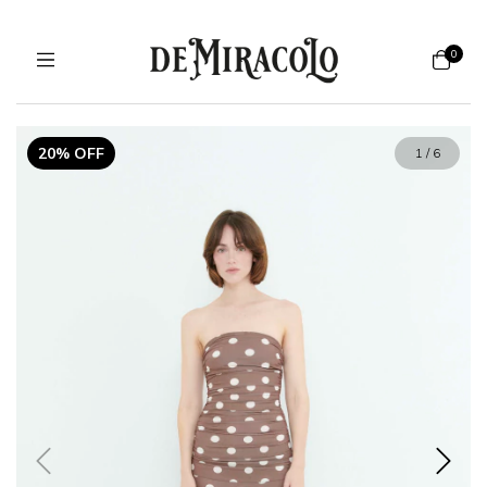
0
20% OFF
1
/
6