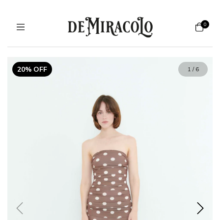
0
20% OFF
1
/
6