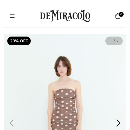
0
20% OFF
1
/
6