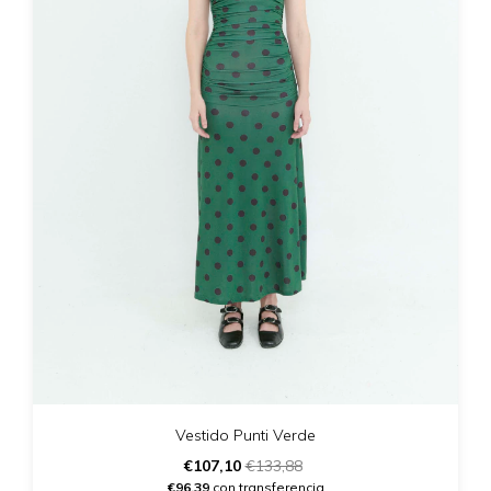
Vestido Punti Verde
€107,10
€133,88
€96,39
con transferencia