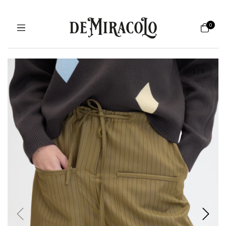
0
1
/
5