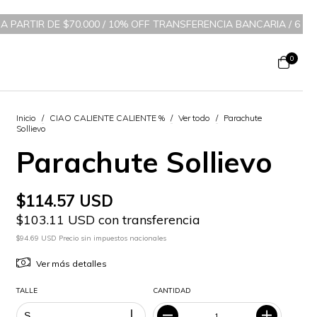
000 / 10% OFF TRANSFERENCIA BANCARIA
/
6 CUOTAS SIN INTERÉS A
0
Inicio
/
CIAO CALIENTE CALIENTE %
/
Ver todo
/
Parachute
Sollievo
Parachute Sollievo
$114.57 USD
$103.11 USD con transferencia
$94.69 USD Precio sin impuestos nacionales
Ver más detalles
TALLE
CANTIDAD