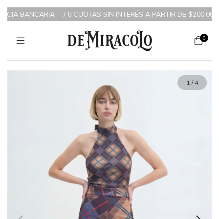
NCIA BANCARIA
/
6 CUOTAS SIN INTERÉS A PARTIR DE $200.000 /
0
1
/
4