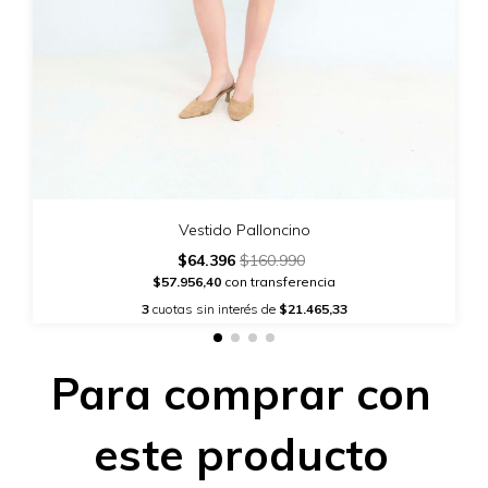
Vestido Palloncino
$64.396
$160.990
$57.956,40
con transferencia
3
cuotas sin interés de
$21.465,33
Para comprar con
este producto