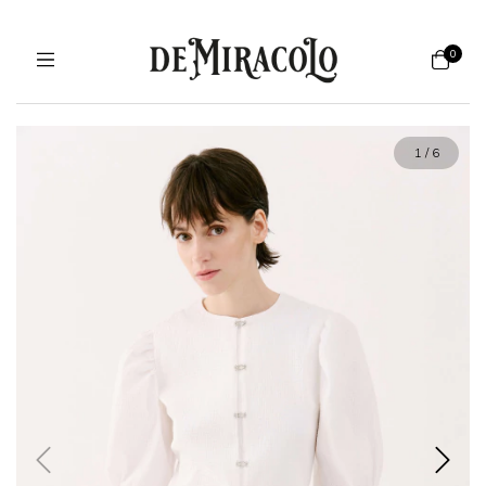
0
1
/
6