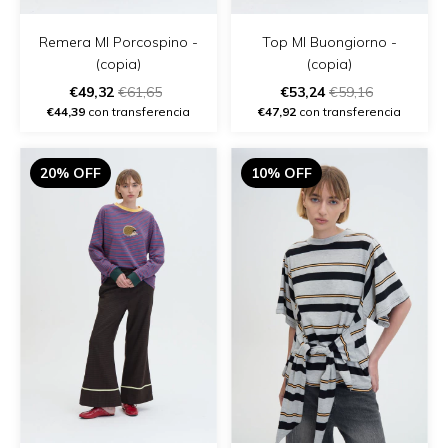
Remera Ml Porcospino -
Top Ml Buongiorno -
(copia)
(copia)
€49,32
€61,65
€53,24
€59,16
€44,39
con transferencia
€47,92
con transferencia
20% OFF
10% OFF