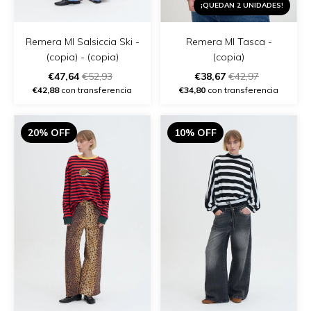
¡QUEDAN 2 UNIDADES!
Remera Ml Salsiccia Ski -
Remera Ml Tasca -
(copia) - (copia)
(copia)
€47,64
€52,93
€38,67
€42,97
€42,88
con transferencia
€34,80
con transferencia
20% OFF
10% OFF