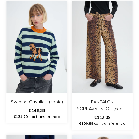
Sweater Cavallo - (copia)
PANTALON
SOPRAVVENTO - (copia)
€146,33
- (copia)
€131,70
con transferencia
€112,09
€100,88
con transferencia