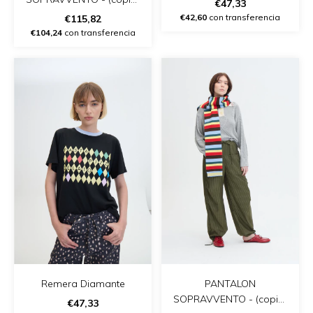
€47,33
- (copia)
€42,60
con transferencia
€115,82
€104,24
con transferencia
Remera Diamante
PANTALON
SOPRAVVENTO - (copia)
€47,33