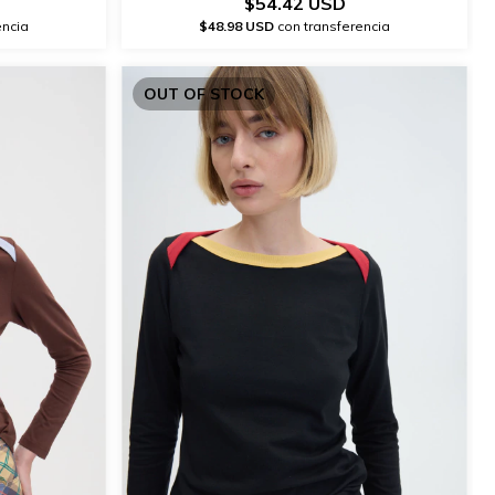
$54.42 USD
encia
$48.98 USD
con transferencia
OUT OF STOCK