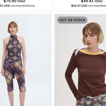
$75.90 USD
$49.41 USD
.31 USD
con transferencia
$44.47 USD
con transfer
OUT OF STOCK