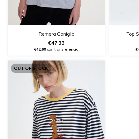
Remera Coniglio
Top S
€47,33
€42,60
con transferencia
€
OUT OF STOCK