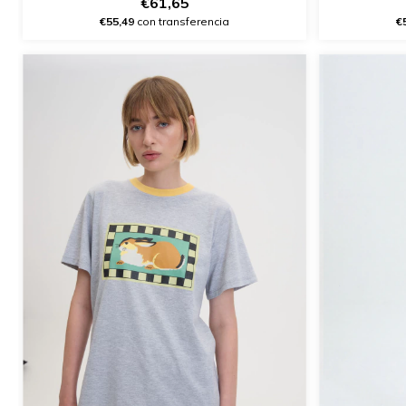
€61,65
€55,49
con transferencia
€