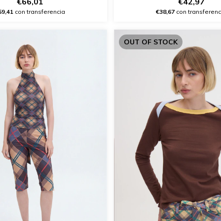
€66,01
€42,97
59,41
con transferencia
€38,67
con transferenc
OUT OF STOCK