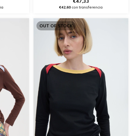
€47,33
ia
€42,60
con transferencia
OUT OF STOCK