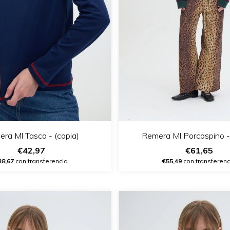
ra Ml Tasca - (copia)
Remera Ml Porcospino - 
€42,97
€61,65
38,67
con transferencia
€55,49
con transferenc