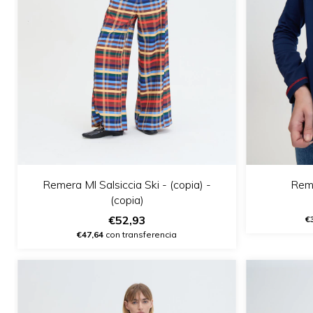
Remera Ml Salsiccia Ski - (copia) -
Reme
(copia)
€52,93
€
€47,64
con transferencia