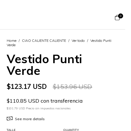
0
Home
/
CIAO CALIENTE CALIENTE
/
Ver todo
/
Vestido Punti
Verde
Vestido Punti
Verde
$123.17 USD
$153.96 USD
$110.85 USD con transferencia
$101.79 USD Precio sin impuestos nacionales
See more details
TALLE
QUANTITY