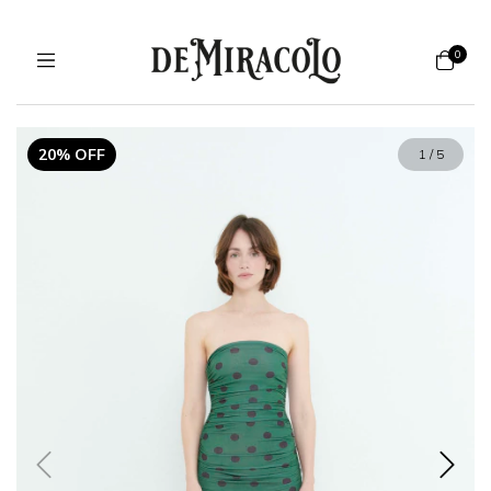
0
20% OFF
1
/
5