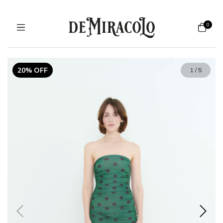
0
20% OFF
1
/
5