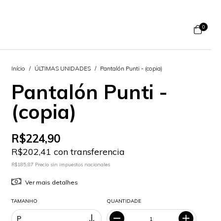
0
Início
/
ÚLTIMAS UNIDADES
/
Pantalón Punti - (copia)
Pantalón Punti -
(copia)
R$224,90
R$202,41 con transferencia
R$185,87 Precio sin impuestos nacionales
Ver mais detalhes
TAMANHO
QUANTIDADE