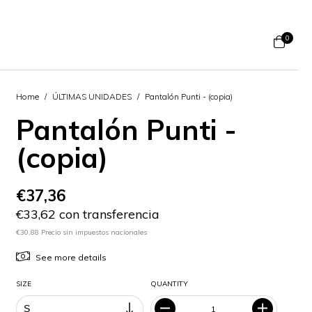
0
Home
/
ÚLTIMAS UNIDADES
/
Pantalón Punti - (copia)
Pantalón Punti -
(copia)
€37,36
€33,62 con transferencia
€30,88 Precio sin impuestos nacionales
See more details
SIZE
QUANTITY