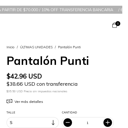
0.000 / 10% OFF TRANSFERENCIA BANCARIA
/
6 CUOTAS SIN INTER
0
Inicio
/
ÚLTIMAS UNIDADES
/
Pantalón Punti
Pantalón Punti
$42.96 USD
$38.66 USD con transferencia
$35.50 USD Precio sin impuestos nacionales
Ver más detalles
TALLE
CANTIDAD