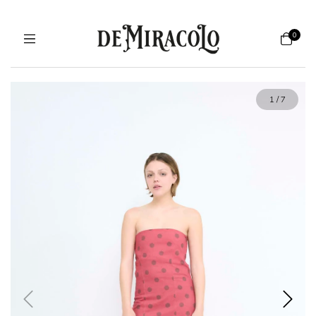
0
1
/
7