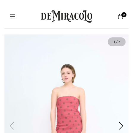
0
1
/
7