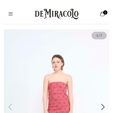
0
1
/
7