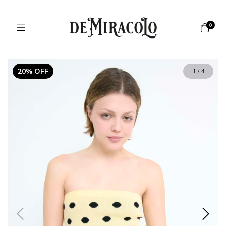
0
20% OFF
1
/
4