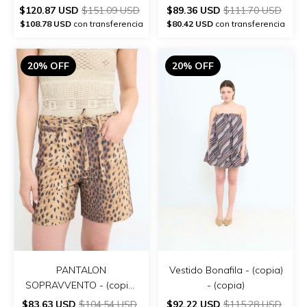
$120.87 USD
$151.09 USD
$89.36 USD
$111.70 USD
$108.78 USD
con transferencia
$80.42 USD
con transferencia
20% OFF
20% OFF
PANTALON
Vestido Bonafila - (copia)
SOPRAVVENTO - (copia)
- (copia)
- (copia) - (copia)
$83.63 USD
$104.54 USD
$92.22 USD
$115.28 USD