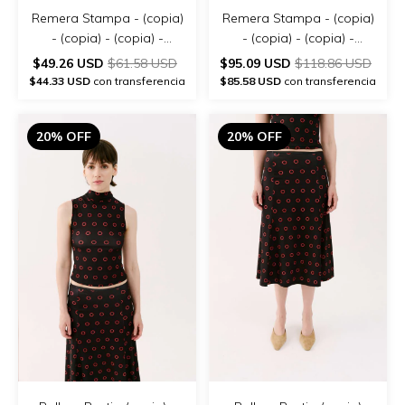
Remera Stampa - (copia)
Remera Stampa - (copia)
- (copia) - (copia) -
- (copia) - (copia) -
(copia) - (copia) - (copia)
(copia) - (copia) - (copia)
$49.26 USD
$61.58 USD
$95.09 USD
$118.86 USD
- (copia)
$44.33 USD
con transferencia
$85.58 USD
con transferencia
20% OFF
20% OFF