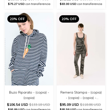
$75.27 USD
con transferencia
$83.00 USD
con transferencia
20% OFF
20% OFF
Buzo Riparato - (copia) -
Remera Stampa - (copia)
(copia)
- (copia) - (copia) -
(copia) - (copia) - (copia)
$106.54 USD
$133.18 USD
$95.09 USD
$118.86 USD
$95.89 USD
con transferencia
$85.58 USD
con transferencia