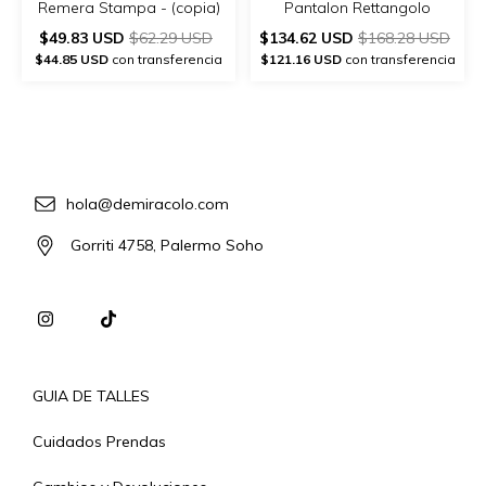
Remera Stampa - (copia)
Pantalon Rettangolo
$49.83 USD
$62.29 USD
$134.62 USD
$168.28 USD
$44.85 USD
con transferencia
$121.16 USD
con transferencia
hola@demiracolo.com
Gorriti 4758, Palermo Soho
GUIA DE TALLES
Cuidados Prendas