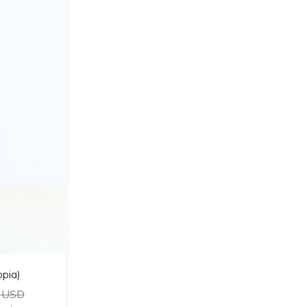
opia)
 USD