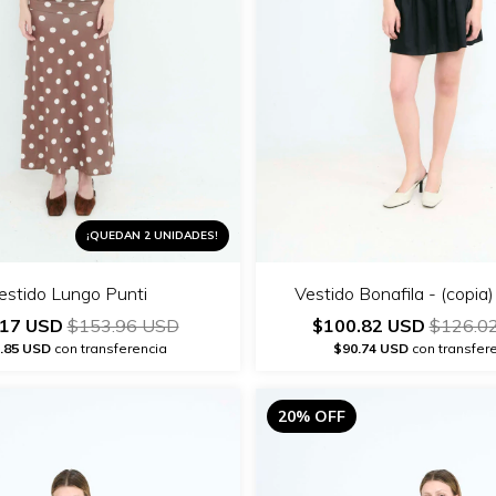
¡QUEDAN 2 UNIDADES!
Vestido Bonafila - (copia)
estido Lungo Punti
$100.82 USD
$126.0
.17 USD
$153.96 USD
$90.74 USD
con transfer
.85 USD
con transferencia
20% OFF