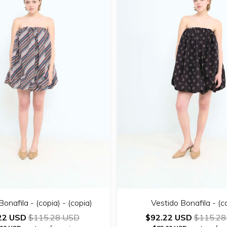
onafila - (copia) - (copia)
Vestido Bonafila - (c
22 USD
$115.28 USD
$92.22 USD
$115.28