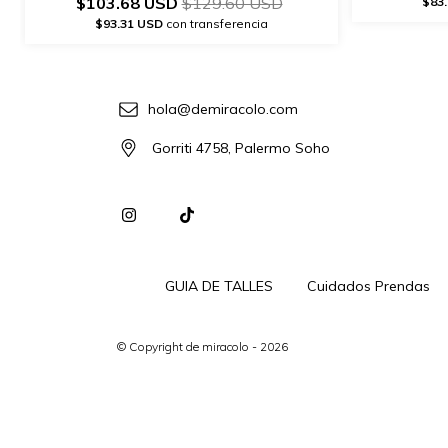
$103.68 USD
$129.60 USD
$83
$93.31 USD
con transferencia
hola@demiracolo.com
Gorriti 4758, Palermo Soho
GUIA DE TALLES
Cuidados Prendas
© Copyright de miracolo - 2026