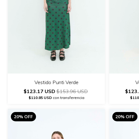
Vestido Punti Verde
V
$123.17 USD
$153.96 USD
$123
$110.85 USD
con transferencia
$110
20% OFF
20% OFF