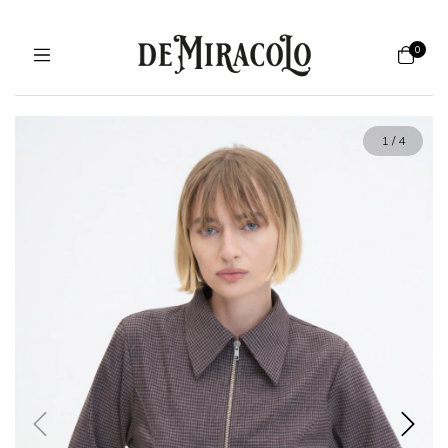
0
1
/
4