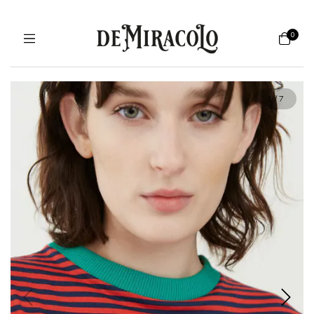
0
1
/
7