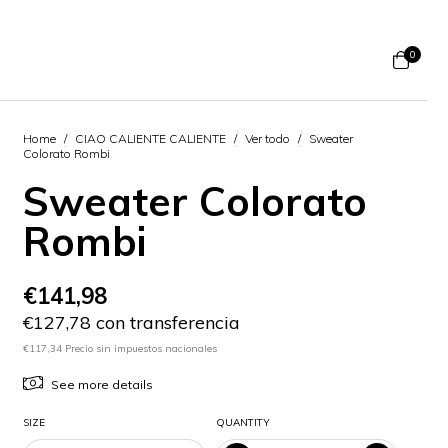
0
Home
/
CIAO CALIENTE CALIENTE
/
Ver todo
/
Sweater
Colorato Rombi
Sweater Colorato
Rombi
€141,98
€127,78 con transferencia
€117,34 Precio sin impuestos nacionales
See more details
SIZE
QUANTITY