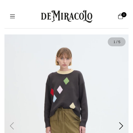
0
1
/
5