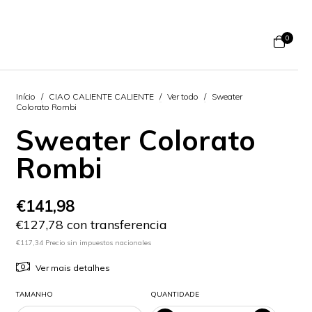
0
Início
/
CIAO CALIENTE CALIENTE
/
Ver todo
/
Sweater
Colorato Rombi
Sweater Colorato
Rombi
€141,98
€127,78 con transferencia
€117,34 Precio sin impuestos nacionales
Ver mais detalhes
TAMANHO
QUANTIDADE