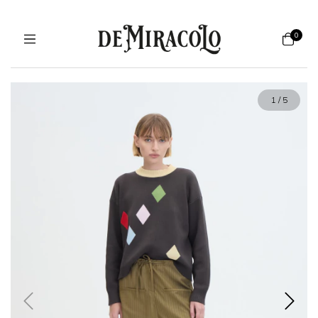
0
1
/
5