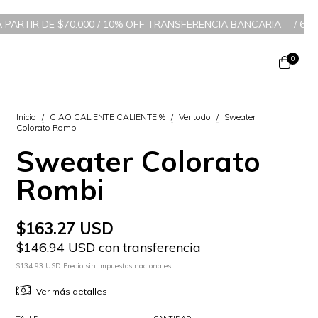
70.000 / 10% OFF TRANSFERENCIA BANCARIA
/
6 CUOTAS SIN INTE
0
Inicio
/
CIAO CALIENTE CALIENTE %
/
Ver todo
/
Sweater
Colorato Rombi
Sweater Colorato
Rombi
$163.27 USD
$146.94 USD con transferencia
$134.93 USD Precio sin impuestos nacionales
Ver más detalles