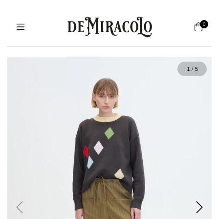
0
1
/
5