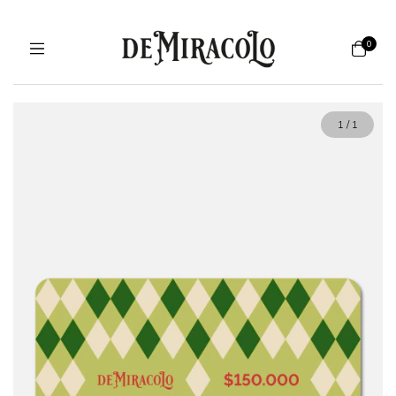
0
1
/
1