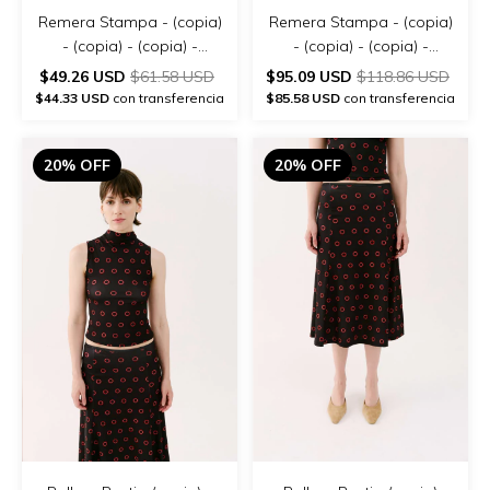
Remera Stampa - (copia)
Remera Stampa - (copia)
- (copia) - (copia) -
- (copia) - (copia) -
(copia) - (copia) - (copia)
(copia) - (copia) - (copia)
$49.26 USD
$61.58 USD
$95.09 USD
$118.86 USD
- (copia)
$44.33 USD
con transferencia
$85.58 USD
con transferencia
20% OFF
20% OFF