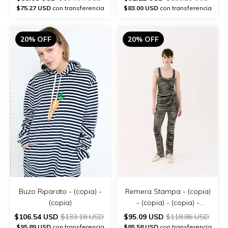
$75.27 USD
con transferencia
$83.00 USD
con transferencia
20% OFF
20% OFF
Buzo Riparato - (copia) -
Remera Stampa - (copia)
(copia)
- (copia) - (copia) -
(copia) - (copia) - (copia)
$106.54 USD
$133.18 USD
$95.09 USD
$118.86 USD
$95.89 USD
con transferencia
$85.58 USD
con transferencia