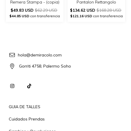
Remera Stampa - (copia)
Pantalon Rettangolo
$49.83 USD
$62.29 USD
$134.62 USD
$168.28 USD
$44.85 USD
con transferencia
$121.16 USD
con transferencia
hola@demiracolo.com
Gorriti 4758, Palermo Soho
GUIA DE TALLES
Cuidados Prendas