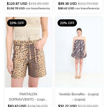
$120.87 USD
$151.09 USD
$89.36 USD
$111.70 USD
$108.78 USD
con transferencia
$80.42 USD
con transferencia
20% OFF
20% OFF
PANTALON
Vestido Bonafila - (copia)
SOPRAVVENTO - (copia)
- (copia)
- (copia) - (copia)
$83.63 USD
$104.54 USD
$92.22 USD
$115.28 USD