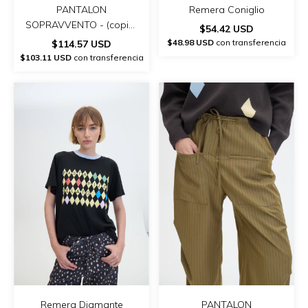
Remera Coniglio
PANTALON
SOPRAVVENTO - (copia)
$54.42 USD
- (copia) - (copia)
$48.98 USD
con transferencia
$114.57 USD
$103.11 USD
con transferencia
Remera Diamante
PANTALON