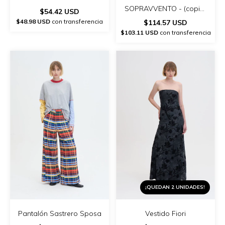
SOPRAVVENTO - (copia)
$54.42 USD
- (copia)
$48.98 USD
con transferencia
$114.57 USD
$103.11 USD
con transferencia
¡QUEDAN 2 UNIDADES!
Pantalón Sastrero Sposa
Vestido Fiori