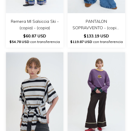
Remera Ml Salsiccia Ski -
PANTALON
(copia) - (copia)
SOPRAVVENTO - (copia)
- (copia)
$60.87 USD
$133.19 USD
$54.78 USD
con transferencia
$119.87 USD
con transferencia