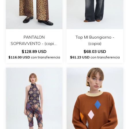
PANTALON
Top Ml Buongiorno -
SOPRAVVENTO - (copia)
(copia)
- (copia)
$128.89 USD
$68.03 USD
$116.00 USD
con transferencia
$61.23 USD
con transferencia