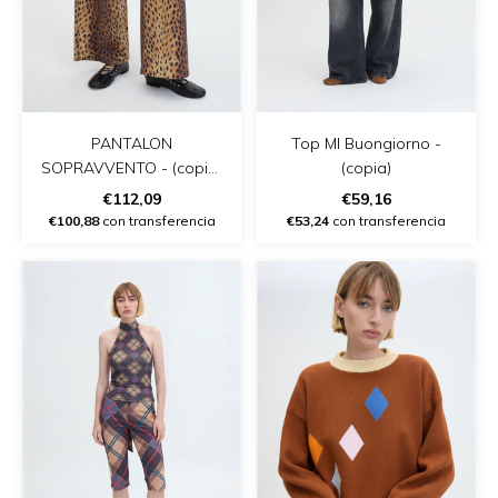
PANTALON
Top Ml Buongiorno -
SOPRAVVENTO - (copia)
(copia)
- (copia)
€112,09
€59,16
€100,88
con transferencia
€53,24
con transferencia