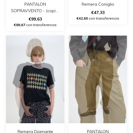
Remera Coniglio
PANTALON
SOPRAVVENTO - (copia)
€47,33
- (copia) - (copia)
€42,60
con transferencia
€99,63
€89,67
con transferencia
Remera Diamante
PANTALON