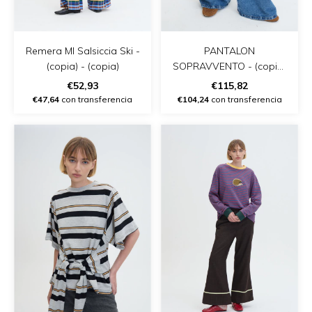
Remera Ml Salsiccia Ski -
PANTALON
(copia) - (copia)
SOPRAVVENTO - (copia)
- (copia)
€52,93
€115,82
€47,64
con transferencia
€104,24
con transferencia