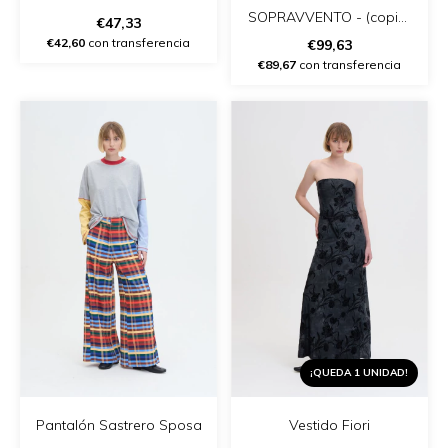
SOPRAVVENTO - (copia)
€47,33
- (copia)
€42,60
con transferencia
€99,63
€89,67
con transferencia
¡QUEDA 1 UNIDAD!
Pantalón Sastrero Sposa
Vestido Fiori